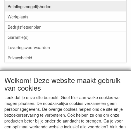
Betalingsmogelijkheden
Werkplaats
Bedrijfsfietsenplan
Garantie(s)
Leveringsvoorwaarden
Privacybeleid
Welkom! Deze website maakt gebruik
van cookies
CONTACTGEGEVENS
Rijwielhandel Stokebrook
Leuk dat je onze site bezoekt. Geef hier aan welke cookies we
Stadsweg 27
mogen plaatsen. De noodzakelijke cookies verzamelen geen
9917 PV Wirdum (Gn.)
persoonsgegevens. De overige cookies helpen ons de site en je
bezoekerservaring te verbeteren. Ook helpen ze ons om onze
E-mail: stokebrook@xs4all.nl
producten beter bij je onder de aandacht te brengen. Ga je voor
Telefoon: 0596 - 571646
een optimaal werkende website inclusief alle voordelen? Vink dan