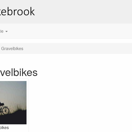
ie
 Gravelbikes
velbikes
bikes