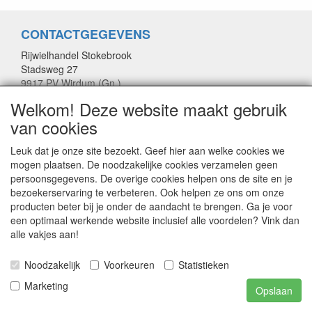
CONTACTGEGEVENS
Rijwielhandel Stokebrook
Stadsweg 27
9917 PV Wirdum (Gn.)
Welkom! Deze website maakt gebruik
E-mail: stokebrook@xs4all.nl
van cookies
Telefoon: 0596 - 571646
Leuk dat je onze site bezoekt. Geef hier aan welke cookies we
mogen plaatsen. De noodzakelijke cookies verzamelen geen
Publicatie van inhoud van deze website is, in alle vormen,
persoonsgegevens. De overige cookies helpen ons de site en je
uitsluitend voorbehouden aan Stokebrook Rijwielhandel te
bezoekerservaring te verbeteren. Ook helpen ze ons om onze
Wirdum.
producten beter bij je onder de aandacht te brengen. Ga je voor
een optimaal werkende website inclusief alle voordelen? Vink dan
alle vakjes aan!
Noodzakelijk
Voorkeuren
Statistieken
Marketing
Opslaan