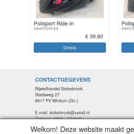
Polisport Ride-In
Polis
zwart/fuchsia
zwart/
€ 39.80
Details
CONTACTGEGEVENS
Rijwielhandel Stokebrook
Stadsweg 27
9917 PV Wirdum (Gn.)
E-mail: stokebrook@xs4all.nl
Telefoon: 0596 - 571646
Welkom! Deze website maakt geb