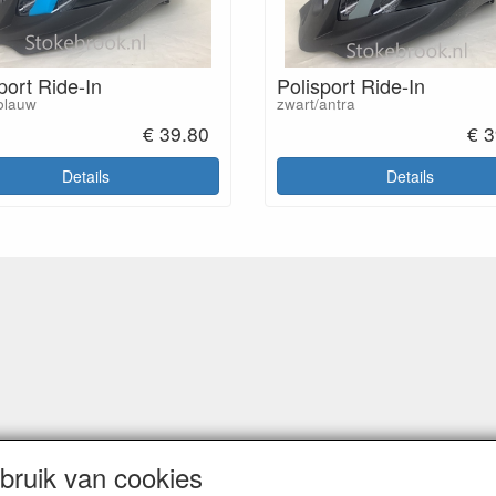
port Ride-In
Polisport Ride-In
blauw
zwart/antra
€ 39.80
€ 3
Details
Details
ruik van cookies