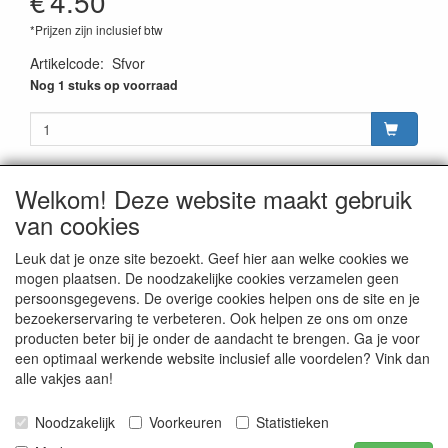
€
4.50
*Prijzen zijn inclusief btw
Artikelcode
:
Sfvor
Nog 1 stuks op voorraad
Welkom! Deze website maakt gebruik
van cookies
CONTACTGEGEVENS
Rijwielhandel Stokebrook
Leuk dat je onze site bezoekt. Geef hier aan welke cookies we
Stadsweg 27
mogen plaatsen. De noodzakelijke cookies verzamelen geen
9917 PV Wirdum (Gn.)
persoonsgegevens. De overige cookies helpen ons de site en je
bezoekerservaring te verbeteren. Ook helpen ze ons om onze
E-mail: stokebrook@xs4all.nl
producten beter bij je onder de aandacht te brengen. Ga je voor
Telefoon: 0596 - 571646
een optimaal werkende website inclusief alle voordelen? Vink dan
alle vakjes aan!
Noodzakelijk
Voorkeuren
Statistieken
Publicatie van inhoud van deze website is, in alle vormen,
uitsluitend voorbehouden aan Stokebrook Rijwielhandel te