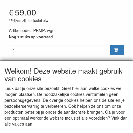
€
59.00
*Prijzen zijn inclusief btw
Artikelcode
:
PBMPzwgr
Nog 1 stuks op voorraad
Welkom! Deze website maakt gebruik
van cookies
CONTACTGEGEVENS
Rijwielhandel Stokebrook
Leuk dat je onze site bezoekt. Geef hier aan welke cookies we
Stadsweg 27
mogen plaatsen. De noodzakelijke cookies verzamelen geen
9917 PV Wirdum (Gn.)
persoonsgegevens. De overige cookies helpen ons de site en je
bezoekerservaring te verbeteren. Ook helpen ze ons om onze
E-mail: stokebrook@xs4all.nl
producten beter bij je onder de aandacht te brengen. Ga je voor
Telefoon: 0596 - 571646
een optimaal werkende website inclusief alle voordelen? Vink dan
alle vakjes aan!