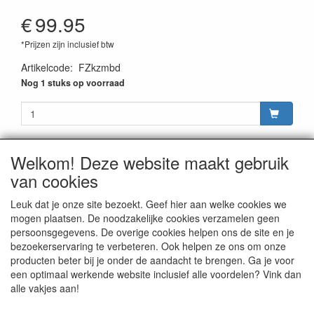
€
99.95
*Prijzen zijn inclusief btw
Artikelcode
:
FZkzmbd
Nog 1 stuks op voorraad
Welkom! Deze website maakt gebruik
van cookies
CONTACTGEGEVENS
Rijwielhandel Stokebrook
Leuk dat je onze site bezoekt. Geef hier aan welke cookies we
Stadsweg 27
mogen plaatsen. De noodzakelijke cookies verzamelen geen
9917 PV Wirdum (Gn.)
persoonsgegevens. De overige cookies helpen ons de site en je
bezoekerservaring te verbeteren. Ook helpen ze ons om onze
E-mail: stokebrook@xs4all.nl
producten beter bij je onder de aandacht te brengen. Ga je voor
Telefoon: 0596 - 571646
een optimaal werkende website inclusief alle voordelen? Vink dan
alle vakjes aan!