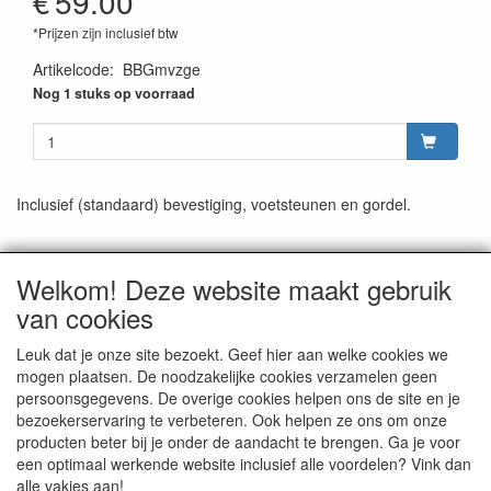
€
59.00
*Prijzen zijn inclusief btw
Artikelcode
:
BBGmvzge
Nog 1 stuks op voorraad
Inclusief (standaard) bevestiging, voetsteunen en gordel.
Welkom! Deze website maakt gebruik
van cookies
CONTACTGEGEVENS
Rijwielhandel Stokebrook
Leuk dat je onze site bezoekt. Geef hier aan welke cookies we
Stadsweg 27
mogen plaatsen. De noodzakelijke cookies verzamelen geen
9917 PV Wirdum (Gn.)
persoonsgegevens. De overige cookies helpen ons de site en je
bezoekerservaring te verbeteren. Ook helpen ze ons om onze
E-mail: stokebrook@xs4all.nl
producten beter bij je onder de aandacht te brengen. Ga je voor
Telefoon: 0596 - 571646
een optimaal werkende website inclusief alle voordelen? Vink dan
alle vakjes aan!