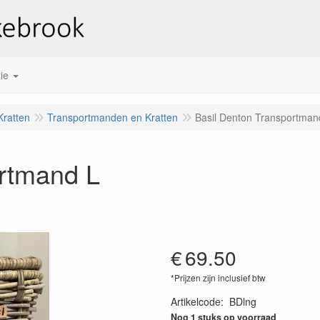
ie
ratten
Transportmanden en Kratten
Basil Denton Transportman
ortmand L
€
69.50
*Prijzen zijn inclusief btw
Artikelcode
:
BDlng
Nog 1 stuks op voorraad