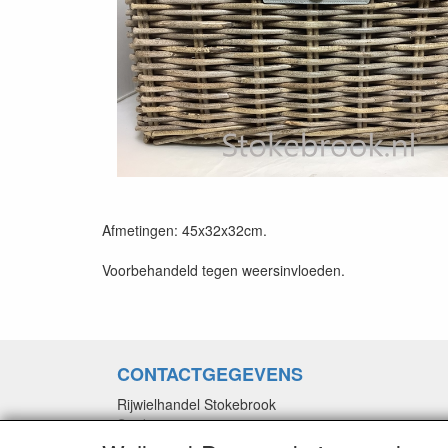
Afmetingen: 45x32x32cm.
Voorbehandeld tegen weersinvloeden.
CONTACTGEGEVENS
Rijwielhandel Stokebrook
Stadsweg 27
9917 PV Wirdum (Gn.)