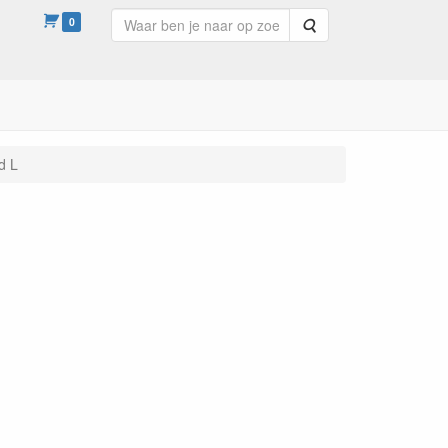
0
Zoeken
d L