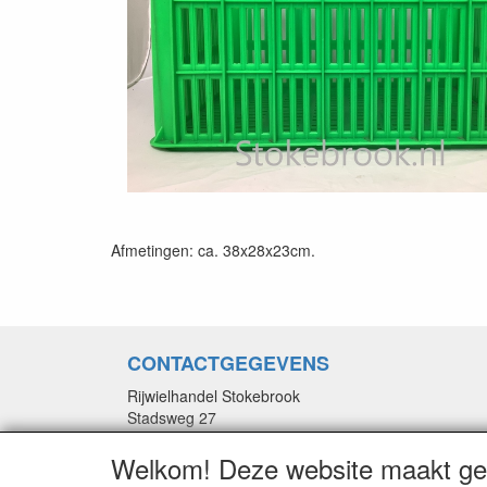
Afmetingen: ca. 38x28x23cm.
CONTACTGEGEVENS
Rijwielhandel Stokebrook
Stadsweg 27
9917 PV Wirdum (Gn.)
Welkom! Deze website maakt geb
E-mail: stokebrook@xs4all.nl