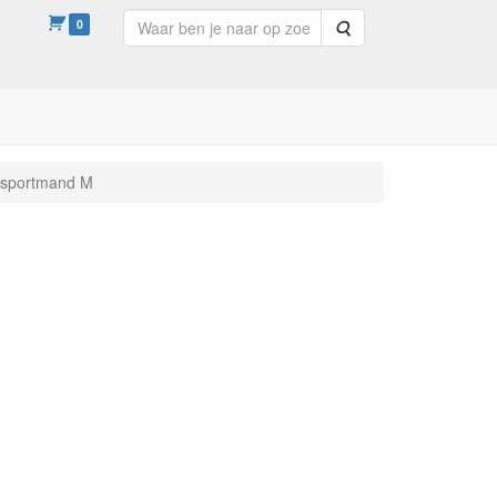
0
Zoeken
nsportmand M