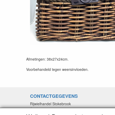
Afmetingen: 38x27x24cm.
Voorbehandeld tegen weersinvloeden.
CONTACTGEGEVENS
Rijwielhandel Stokebrook
Stadsweg 27
9917 PV Wirdum (Gn.)