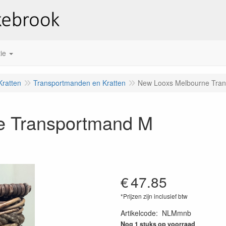
ie
ratten
Transportmanden en Kratten
New Looxs Melbourne Tra
e Transportmand M
€
47.85
*Prijzen zijn inclusief btw
Artikelcode
:
NLMmnb
Nog 1 stuks op voorraad