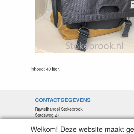
Inhoud: 40 liter.
CONTACTGEGEVENS
Rijwielhandel Stokebrook
Stadsweg 27
9917 PV Wirdum (Gn.)
Welkom! Deze website maakt geb
E-mail: stokebrook@xs4all.nl