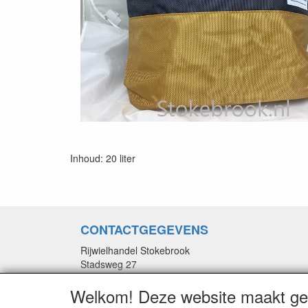
Inhoud: 20 liter
CONTACTGEGEVENS
Rijwielhandel Stokebrook
Stadsweg 27
9917 PV Wirdum (Gn.)
Welkom! Deze website maakt geb
E-mail: stokebrook@xs4all.nl