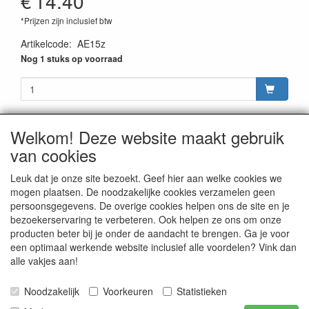
€
14.40
*Prijzen zijn inclusief btw
Artikelcode
:
AE15z
Nog 1 stuks op voorraad
Welkom! Deze website maakt gebruik
van cookies
CONTACTGEGEVENS
Rijwielhandel Stokebrook
Leuk dat je onze site bezoekt. Geef hier aan welke cookies we
Stadsweg 27
mogen plaatsen. De noodzakelijke cookies verzamelen geen
9917 PV Wirdum (Gn.)
persoonsgegevens. De overige cookies helpen ons de site en je
bezoekerservaring te verbeteren. Ook helpen ze ons om onze
E-mail: stokebrook@xs4all.nl
producten beter bij je onder de aandacht te brengen. Ga je voor
Telefoon: 0596 - 571646
een optimaal werkende website inclusief alle voordelen? Vink dan
alle vakjes aan!
Noodzakelijk
Voorkeuren
Statistieken
Publicatie van inhoud van deze website is, in alle vormen,
uitsluitend voorbehouden aan Stokebrook Rijwielhandel te