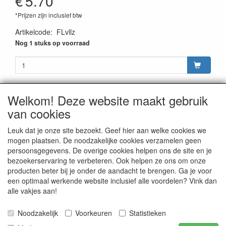
€
5.70
*Prijzen zijn inclusief btw
Artikelcode
:
FLvllz
Nog 1 stuks op voorraad
Welkom! Deze website maakt gebruik
van cookies
CONTACTGEGEVENS
Rijwielhandel Stokebrook
Leuk dat je onze site bezoekt. Geef hier aan welke cookies we
Stadsweg 27
mogen plaatsen. De noodzakelijke cookies verzamelen geen
9917 PV Wirdum (Gn.)
persoonsgegevens. De overige cookies helpen ons de site en je
bezoekerservaring te verbeteren. Ook helpen ze ons om onze
E-mail: stokebrook@xs4all.nl
producten beter bij je onder de aandacht te brengen. Ga je voor
Telefoon: 0596 - 571646
een optimaal werkende website inclusief alle voordelen? Vink dan
alle vakjes aan!
Noodzakelijk
Voorkeuren
Statistieken
Publicatie van inhoud van deze website is, in alle vormen,
uitsluitend voorbehouden aan Stokebrook Rijwielhandel te