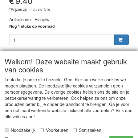
€
9.40
*Prijzen zijn inclusief btw
Artikelcode
:
Fvloplw
Nog 1 stuks op voorraad
Welkom! Deze website maakt gebruik
van cookies
CONTACTGEGEVENS
Rijwielhandel Stokebrook
Leuk dat je onze site bezoekt. Geef hier aan welke cookies we
Stadsweg 27
mogen plaatsen. De noodzakelijke cookies verzamelen geen
9917 PV Wirdum (Gn.)
persoonsgegevens. De overige cookies helpen ons de site en je
bezoekerservaring te verbeteren. Ook helpen ze ons om onze
E-mail: stokebrook@xs4all.nl
producten beter bij je onder de aandacht te brengen. Ga je voor
Telefoon: 0596 - 571646
een optimaal werkende website inclusief alle voordelen? Vink dan
alle vakjes aan!
Noodzakelijk
Voorkeuren
Statistieken
Publicatie van inhoud van deze website is, in alle vormen,
uitsluitend voorbehouden aan Stokebrook Rijwielhandel te