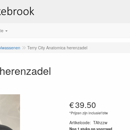
ie
olwassenen
Terry City Anatomica herenzadel
 herenzadel
€
39.50
*Prijzen zijn inclusief btw
Artikelcode
:
TAhzzw
Nog 1 stuks op voorraad