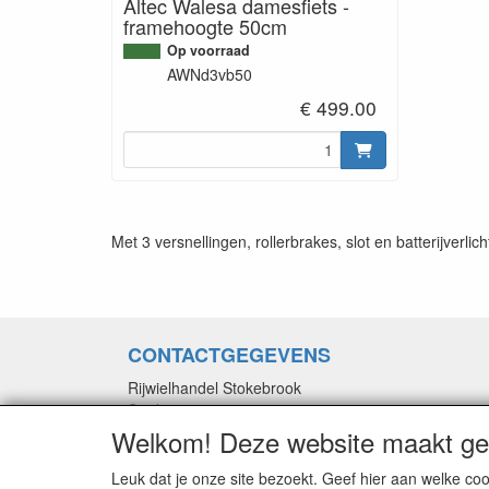
Altec Walesa damesfiets -
framehoogte 50cm
Op voorraad
AWNd3vb50
€ 499.00
Met 3 versnellingen, rollerbrakes, slot en batterijverlich
CONTACTGEGEVENS
Rijwielhandel Stokebrook
Stadsweg 27
9917 PV Wirdum (Gn.)
Welkom! Deze website maakt geb
E-mail: stokebrook@xs4all.nl
Leuk dat je onze site bezoekt. Geef hier aan welke 