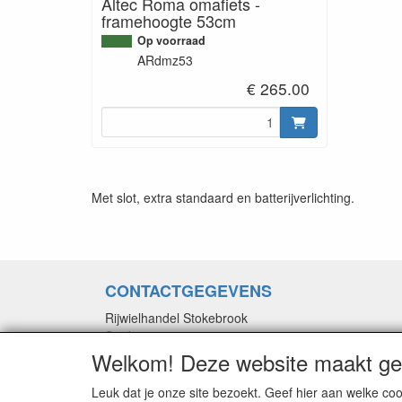
Altec Roma omafiets -
framehoogte 53cm
Op voorraad
ARdmz53
€ 265.00
Met slot, extra standaard en batterijverlichting.
CONTACTGEGEVENS
Rijwielhandel Stokebrook
Stadsweg 27
9917 PV Wirdum (Gn.)
Welkom! Deze website maakt geb
E-mail: stokebrook@xs4all.nl
Leuk dat je onze site bezoekt. Geef hier aan welke 