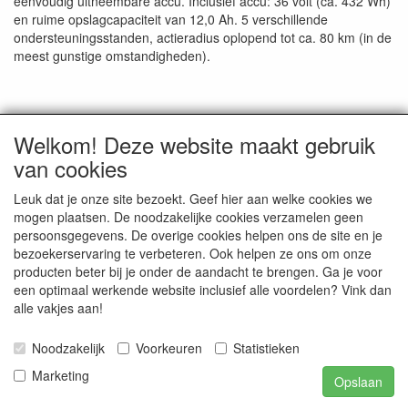
eenvoudig uitneembare accu. Inclusief accu: 36 volt (ca. 432 Wh)
en ruime opslagcapaciteit van 12,0 Ah. 5 verschillende
ondersteuningsstanden, actieradius oplopend tot ca. 80 km (in de
meest gunstige omstandigheden).
Welkom! Deze website maakt gebruik
van cookies
CONTACTGEGEVENS
Rijwielhandel Stokebrook
Leuk dat je onze site bezoekt. Geef hier aan welke cookies we
Stadsweg 27
mogen plaatsen. De noodzakelijke cookies verzamelen geen
9917 PV Wirdum (Gn.)
persoonsgegevens. De overige cookies helpen ons de site en je
bezoekerservaring te verbeteren. Ook helpen ze ons om onze
E-mail: stokebrook@xs4all.nl
producten beter bij je onder de aandacht te brengen. Ga je voor
Telefoon: 0596 - 571646
een optimaal werkende website inclusief alle voordelen? Vink dan
alle vakjes aan!
Noodzakelijk
Voorkeuren
Statistieken
Publicatie van inhoud van deze website is, in alle vormen,
uitsluitend voorbehouden aan Stokebrook Rijwielhandel te
Marketing
Opslaan
Wirdum.