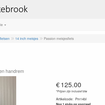
ie
fietsen
14 inch meisjes
Passion meisjesfiets
 en handrem
€
125.00
*Prijzen zijn inclusief btw
Artikelcode
:
Pm14bl
Nog 1 stuks op voorraad