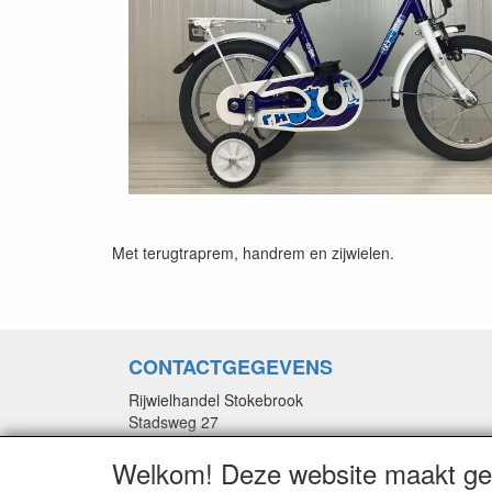
Met terugtraprem, handrem en zijwielen.
CONTACTGEGEVENS
Rijwielhandel Stokebrook
Stadsweg 27
9917 PV Wirdum (Gn.)
Welkom! Deze website maakt geb
E-mail: stokebrook@xs4all.nl