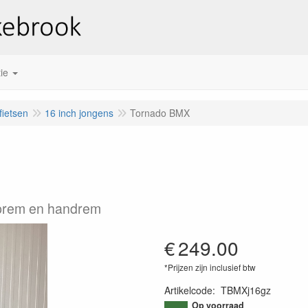
ie
fietsen
16 inch jongens
Tornado BMX
aprem en handrem
€
249.00
*Prijzen zijn inclusief btw
Artikelcode
:
TBMXj16gz
Op voorraad