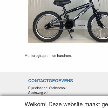
Met terugtraprem en handrem.
CONTACTGEGEVENS
Rijwielhandel Stokebrook
Stadsweg 27
9917 PV Wirdum (Gn.)
Welkom! Deze website maakt geb
E-mail: stokebrook@xs4all.nl