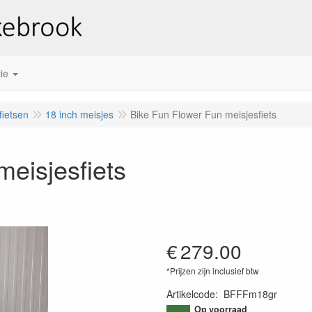
ie
fietsen
18 inch meisjes
Bike Fun Flower Fun meisjesfiets
eisjesfiets
€
279.00
*Prijzen zijn inclusief btw
Artikelcode
:
BFFFm18gr
Op voorraad