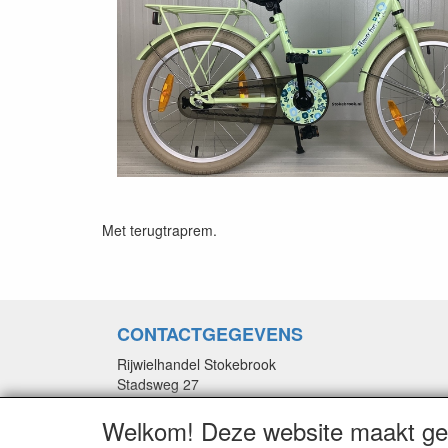
Met terugtraprem.
CONTACTGEGEVENS
Rijwielhandel Stokebrook
Stadsweg 27
9917 PV Wirdum (Gn.)
Welkom! Deze website maakt geb
E-mail: stokebrook@xs4all.nl