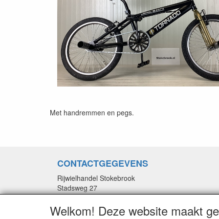
Met handremmen en pegs.
CONTACTGEGEVENS
Rijwielhandel Stokebrook
Stadsweg 27
9917 PV Wirdum (Gn.)
Welkom! Deze website maakt geb
E-mail: stokebrook@xs4all.nl