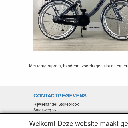
Met terugtraprem, handrem, voordrager, slot en batterij
CONTACTGEGEVENS
Rijwielhandel Stokebrook
Stadsweg 27
9917 PV Wirdum (Gn.)
Welkom! Deze website maakt geb
E-mail: stokebrook@xs4all.nl