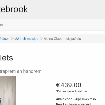
ie
fietsen
22 inch meisjes
Alpina Clubb meisjesfiets
iets
ugtraprem en handrem
€
439.00
*Prijzen zijn inclusief btw
Artikelcode
:
AlpClm22msb
Nog 1 stuks op voorraad