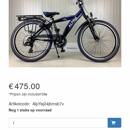
€
475.00
*Prijzen zijn inclusief btw
Artikelcode
:
AlpYaj24jbmsb7v
Nog 1 stuks op voorraad