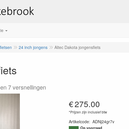
ie
fietsen
24 inch jongens
Altec Dakota jongensfiets
iets
n 7 versnellingen
€
275.00
*Prijzen zijn inclusief btw
Artikelcode
:
ADNj24gr7v
Op voorraad