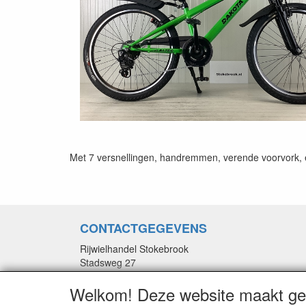
Met 7 versnellingen, handremmen, verende voorvork, en
CONTACTGEGEVENS
Rijwielhandel Stokebrook
Stadsweg 27
9917 PV Wirdum (Gn.)
Welkom! Deze website maakt geb
E-mail: stokebrook@xs4all.nl